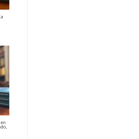
ta
 en
ado,