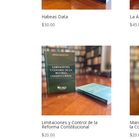
Habeas Data
La A
$
30.00
$
45.
Limitaciones y Control de la
Manu
Reforma Constitucional
la C
$
20.00
$
20.