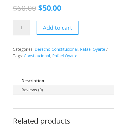
Original
Current
$
60.00
$
50.00
price
price
was:
is:
Derecho
$60.00.
$50.00.
Add to cart
Constitucional
Cuarta
Edición
quantity
Categories:
Derecho Constitucional
,
Rafael Oyarte
Tags:
Constitucional
,
Rafael Oyarte
Description
Reviews (0)
Related products